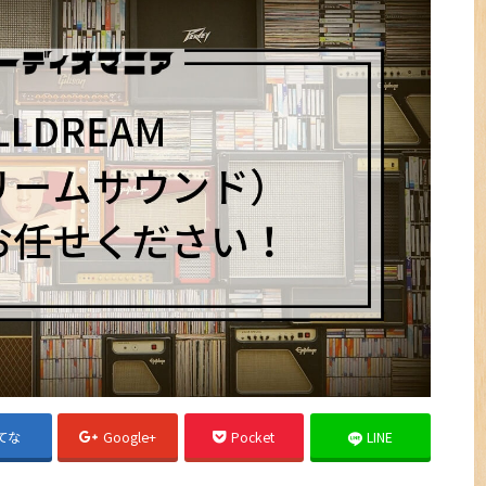
てな
Google+
Pocket
LINE