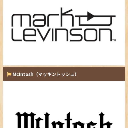
McIntosh（マッキントッシュ）