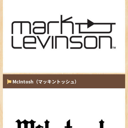
McIntosh（マッキントッシュ）