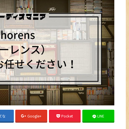
てな
Google+
Pocket
LINE